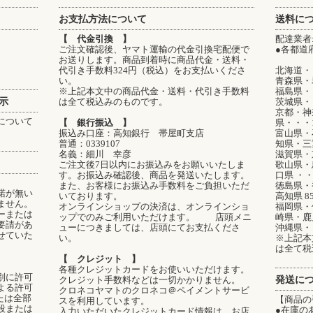
お支払方法について
送料に
【 代金引換 】
配達業者
ご注文確認後、ヤマト運輸の代金引換宅配便で
●各都道
お送りします。商品到着時に商品代金・送料・
代引き手数料324円（税込）をお支払いくださ
北海道・・
い。
青森県・
※上記本文中の商品代金・送料・代引き手数料
福島県・・
示
は全て税込みのものです。
茨城県・
京都・神
について
【 銀行振込 】
県・・・1
振込み口座：高知銀行 帯屋町支店
富山県・
普通：0339107
知県・三重
名義：細川 幸彦
滋賀県・
ご注文後7日以内にお振込みをお願いいたしま
歌山県・
す。お振込み確認後、商品を発送いたします。
口県 ・・
また、お客様にお振込み手数料をご負担いただ
徳島県・
諾が無い
いております。
高知県 8
ません。
オンラインショップの決済は、オンラインショ
福岡県・
ーまたは
ップでのみご利用いただけます。 店頭メニ
崎県・鹿児
要請があ
ューにつきましては、店頭にてお支払くださ
沖縄県・・
せていた
い。
※上記本
は全て税
【 クレジット 】
各種クレジットカードをお使いいただけます。
別に許可
発送に
クレジット手数料などは一切かかりません。
よる許可
クロネコヤマトのクロネコ＠ペイメントサービ
たは全部
【商品の
スを利用しています。
段または
●在庫の
入力いただいたクレジットカード情報は、お店