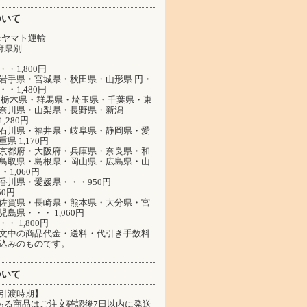
ついて
:ヤマト運輸
府県別
・1,800円
岩手県・宮城県・秋田県・山形県 円・
・1,480円
 栃木県・群馬県・埼玉県・千葉県・東
奈川県・山梨県・長野県・新潟
,280円
石川県・福井県・岐阜県・静岡県・愛
県 1,170円
京都府・大阪府・兵庫県・奈良県・和
鳥取県・島根県・岡山県・広島県・山
・1,060円
香川県・愛媛県・・・950円
50円
佐賀県・長崎県・熊本県・大分県・宮
島県・・・ 1,060円
・ 1,800円
文中の商品代金・送料・代引き手数料
込みのものです。
ついて
引渡時期】
ある商品はご注文確認後7日以内に発送