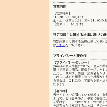
営業時間
【営業時間】
11：30～23：00(O.S )
金・土・休前日は11：30～24：00(O.S)
【定休日 】（不定休）
特定商取引に関する法律に基づく表
特定商取引に関する法律に基づく表示
は
こちら
をご覧下さい。
プライバシーと著作権
【プライバシーポリシー】
お客様の個人情報について、個人の承
限り第三者に開示、提供を一切いたし
ただし、裁判所、警察、消費者センタ
これらに準じた権限を持った機関から
る場合は、これに応じて情報を開示さ
だきます。
【著作権】
当サイト上で公開している情報は、特
されている場合を除き、事前に書面に
を受けずに、このWebサイトの一部ま
を頒布または複製することは、その手