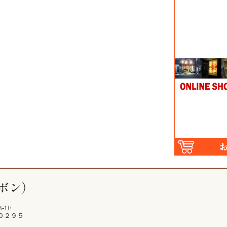
-1F
-０２９５